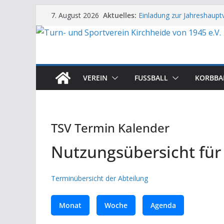
Zum
Aktuelles:
Einladung zur Jahreshaup
7. August 2026
Inhalt
Aufruf zur Gründung der 
TSV-Familie trauert um M
springen
JHV 2026: Auf dem Weg zu
Neue Küche im Sporthaus f
VEREIN
FUSSBALL
KORBBA
TSV Termin Kalender
Nutzungsübersicht fü
Terminübersicht der Abteilung
Monat
Woche
Agenda