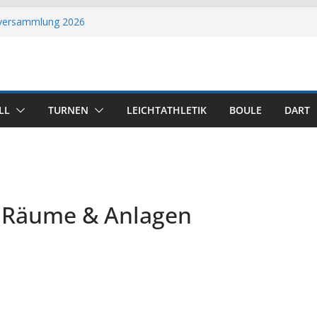
tversammlung 2026
3. Herrenmannschaft
arko König
 700 Mitgliedern
ertiggestellt
LL
TURNEN
LEICHTATHLETIK
BOULE
DART
r Räume & Anlagen