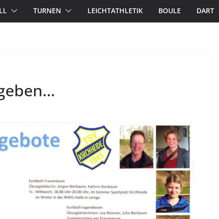
LL
TURNEN
LEICHTATHLETIK
BOULE
DART
 geben…