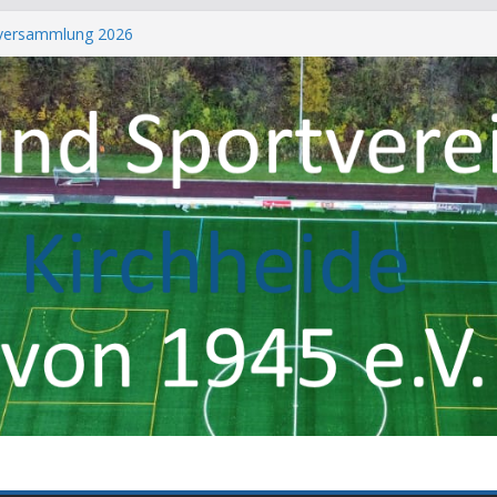
tversammlung 2026
3. Herrenmannschaft
arko König
 700 Mitgliedern
ertiggestellt