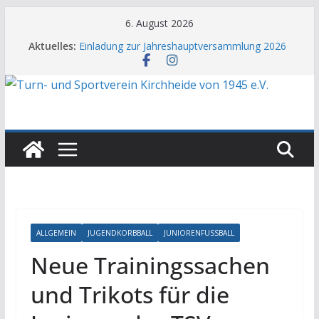
Zum
6. August 2026
Inhalt
Aktuelles:
Einladung zur Jahreshauptversammlung 2026
springen
Aufruf zur Gründung der 3. Herrenmannschaft
TSV-Familie trauert um Marko König
JHV 2026: Auf dem Weg zu 700 Mitgliedern
Neue Küche im Sporthaus fertiggestellt
ALLGEMEIN
JUGENDKORBBALL
JUNIORENFUSSBALL
Neue Trainingssachen
und Trikots für die