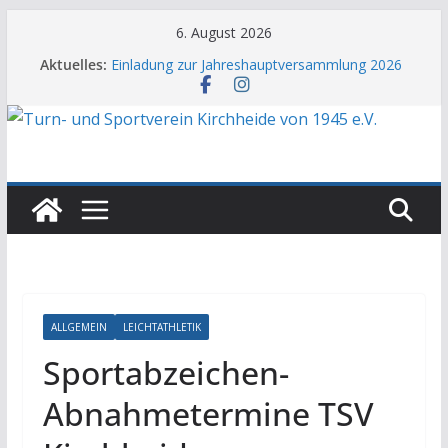
Zum
6. August 2026
Inhalt
Aktuelles:
Einladung zur Jahreshauptversammlung 2026
springen
Aufruf zur Gründung der 3. Herrenmannschaft
TSV-Familie trauert um Marko König
JHV 2026: Auf dem Weg zu 700 Mitgliedern
Neue Küche im Sporthaus fertiggestellt
ALLGEMEIN
LEICHTATHLETIK
Sportabzeichen-
Abnahmetermine TSV