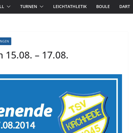
LL
TURNEN
LEICHTATHLETIK
BOULE
DART
UNGEN
15.08. – 17.08.