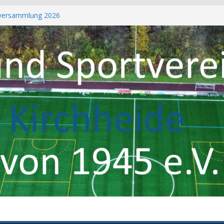
tversammlung 2026
3. Herrenmannschaft
arko König
 700 Mitgliedern
ertiggestellt