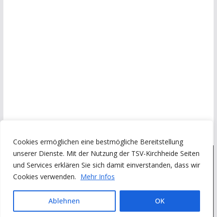
Cookies ermöglichen eine bestmögliche Bereitstellung
unserer Dienste. Mit der Nutzung der TSV-Kirchheide Seiten
und Services erklären Sie sich damit einverstanden, dass wir
Copyright © 2026
Turn- und Sportverein Kirchheide von 1945
Cookies verwenden.
Mehr Infos
e.V.
. Alle Rechte vorbehalten.
Theme:
ColorMag
von ThemeGrill. Präsentiert von
Ablehnen
OK
WordPress
.